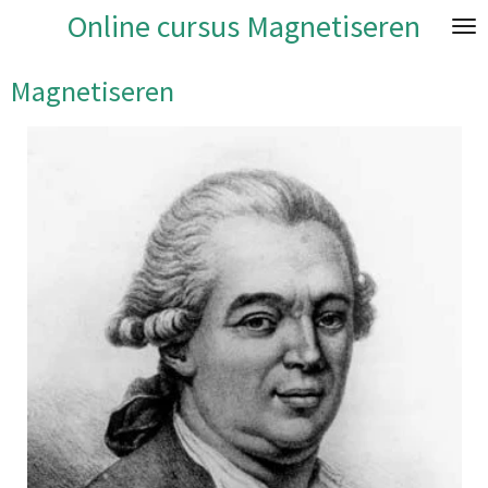
Online cursus Magnetiseren
Ga
direct
naar
Magnetiseren
de
hoofdinhoud